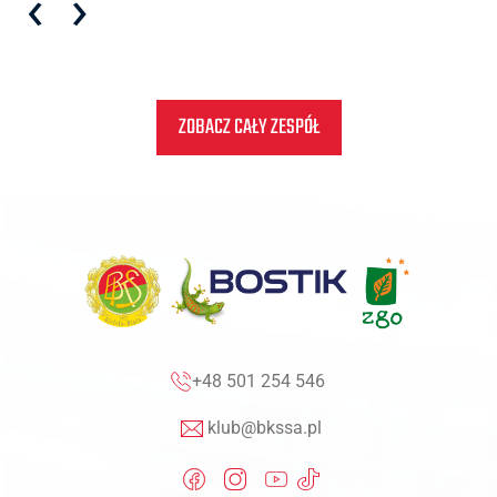
‹
›
ZOBACZ CAŁY ZESPÓŁ
+48 501 254 546
klub@bkssa.pl