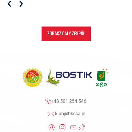
‹
›
ZOBACZ CAŁY ZESPÓŁ
+48 501 254 546
klub@bkssa.pl