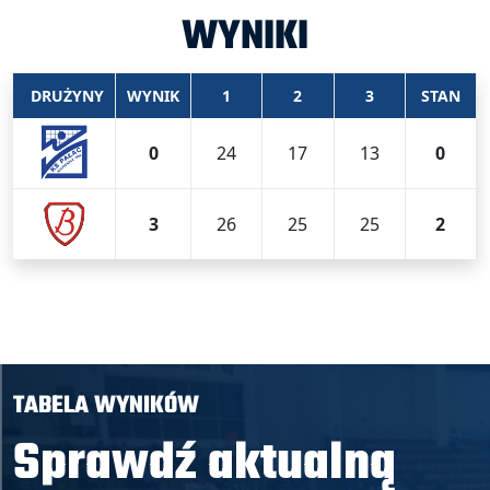
WYNIKI
DRUŻYNY
WYNIK
1
2
3
STAN
0
24
17
13
0
3
26
25
25
2
TABELA WYNIKÓW
Sprawdź aktualną