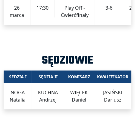
26
17:30
Play Off -
3-6
20
marca
Ćwierćfinały
SĘDZIOWIE
SĘDZIA I
SĘDZIA II
KOMISARZ
KWALIFIKATOR
NOGA
KUCHNA
WIĘCEK
JASIŃSKI
Natalia
Andrzej
Daniel
Dariusz