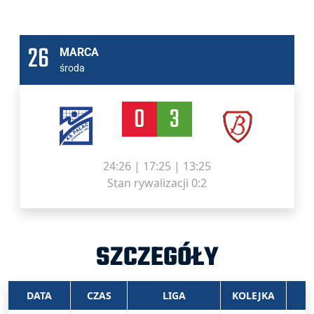
26
MARCA
środa
0
3
24:26 | 17:25 | 13:25
Stan rywalizacji 0:2
SZCZEGÓŁY
DATA
CZAS
LIGA
KOLEJKA