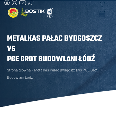
METALKAS PAŁAC BYDGOSZCZ
VS
PGE GROT BUDOWLANI ŁÓDŹ
Strona główna
»
Metalkas Pałac Bydgoszcz vs PGE Grot
Budowlani Łódź