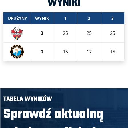
WYNIKI
DRUŻYNY
WYNIK
1
2
3
3
25
25
25
0
15
17
15
TABELA WYNIKÓW
Sprawdź aktualną