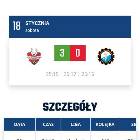
18
STYCZNIA
sobota
3
0
25:15 | 25:17 | 25:15
SZCZEGÓŁY
DATA
CZAS
LIGA
KOLEJKA
SEZ