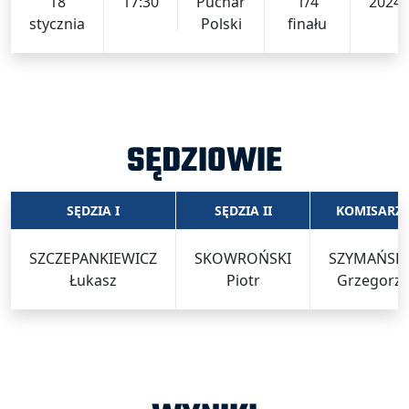
18
17:30
Puchar
1/4
2024/
stycznia
Polski
finału
SĘDZIOWIE
SĘDZIA I
SĘDZIA II
KOMISARZ
SZCZEPANKIEWICZ
SKOWROŃSKI
SZYMAŃSKI
Łukasz
Piotr
Grzegorz